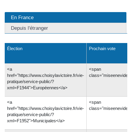
En France
Depuis l'étranger
Élection
Prochain vote
<a
<span
href="https://www.choisylavictoire.fr/vie-
class="miseeneviden
pratique/service-public/?
xml=F1944">Européennes</a>
<a
<span
href="https://www.choisylavictoire.fr/vie-
class="miseeneviden
pratique/service-public/?
xml=F1952">Municipales</a>